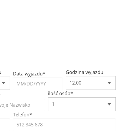
u
Godzina wyjazdu
Data wyjazdu*
ilość osób*
*
Telefon*