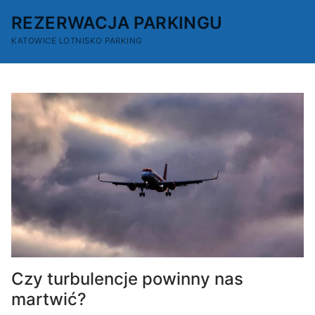
Przejdź
REZERWACJA PARKINGU
do
treści
KATOWICE LOTNISKO PARKING
Czy turbulencje powinny nas
martwić?