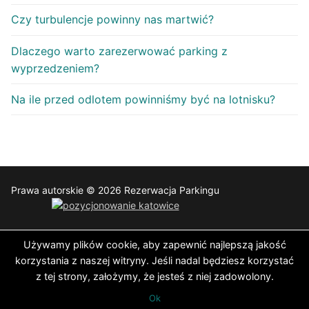
Czy turbulencje powinny nas martwić?
Dlaczego warto zarezerwować parking z
wyprzedzeniem?
Na ile przed odlotem powinniśmy być na lotnisku?
Prawa autorskie © 2026 Rezerwacja Parkingu
Używamy plików cookie, aby zapewnić najlepszą jakość
korzystania z naszej witryny. Jeśli nadal będziesz korzystać
z tej strony, założymy, że jesteś z niej zadowolony.
Ok