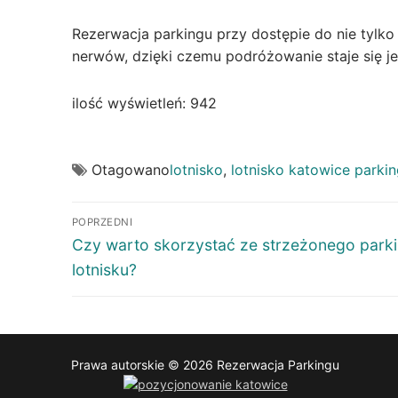
Rezerwacja parkingu przy dostępie do nie tylko
nerwów, dzięki czemu podróżowanie staje się je
ilość wyświetleń:
942
Otagowano
lotnisko
,
lotnisko katowice parkin
Nawigacja
POPRZEDNI
wpisu
Poprzedni
Czy warto skorzystać ze strzeżonego park
wpis:
lotnisku?
Prawa autorskie © 2026 Rezerwacja Parkingu