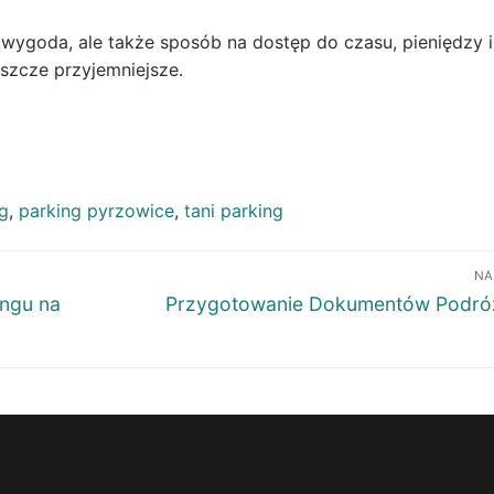
 wygoda, ale także sposób na dostęp do czasu, pieniędzy i
szcze przyjemniejsze.
g
,
parking pyrzowice
,
tani parking
NA
Następny
ingu na
Przygotowanie Dokumentów Podró
wpis: