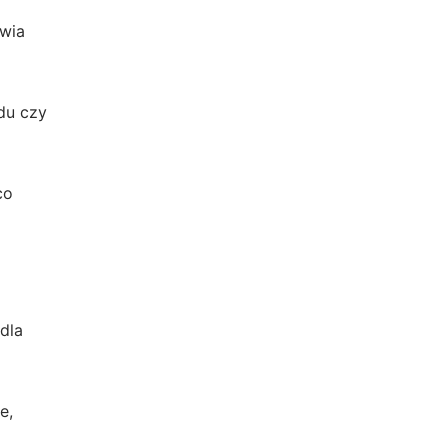
twia
du czy
co
dla
e,