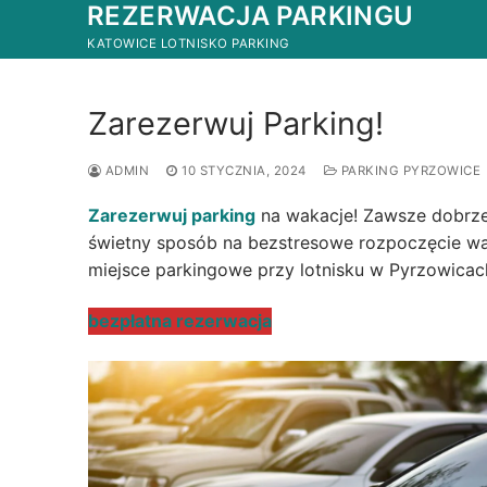
REZERWACJA PARKINGU
Przejdź
do
KATOWICE LOTNISKO PARKING
treści
Zarezerwuj Parking!
ADMIN
10 STYCZNIA, 2024
PARKING PYRZOWICE
Zarezerwuj parking
na wakacje! Zawsze dobrze
świetny sposób na bezstresowe rozpoczęcie wak
miejsce parkingowe przy lotnisku w Pyrzowicac
bezpłatna rezerwacja