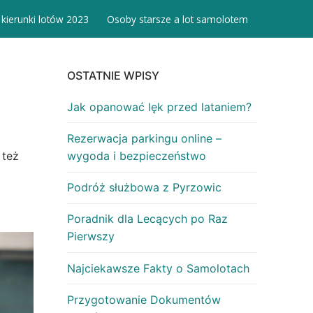
 kierunki lotów 2023
Osoby starsze a lot samolotem
OSTATNIE WPISY
Jak opanować lęk przed lataniem?
Rezerwacja parkingu online –
 też
wygoda i bezpieczeństwo
Podróż służbowa z Pyrzowic
Poradnik dla Lecących po Raz
Pierwszy
Najciekawsze Fakty o Samolotach
Przygotowanie Dokumentów