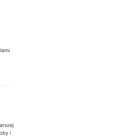
łami
arszej
oby i