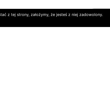
ać z tej strony, założymy, że jesteś z niej zadowolony.
i
jących
wne