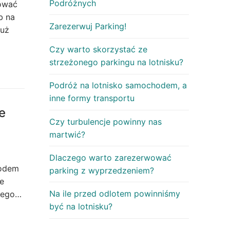
Podróżnych
nować
b na
Zarezerwuj Parking!
już
Czy warto skorzystać ze
strzeżonego parkingu na lotnisku?
Podróż na lotnisko samochodem, a
inne formy transportu
e
Czy turbulencje powinny nas
martwić?
Dlaczego warto zarezerwować
hodem
parking z wyprzedzeniem?
le
Na ile przed odlotem powinniśmy
czego…
być na lotnisku?