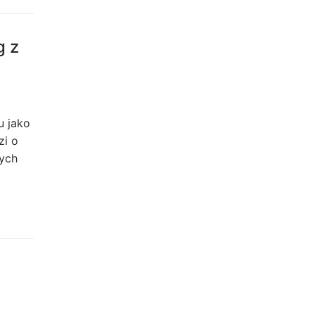
g z
u jako
zi o
nych