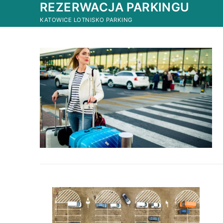
REZERWACJA PARKINGU
Przejdź
do
KATOWICE LOTNISKO PARKING
treści