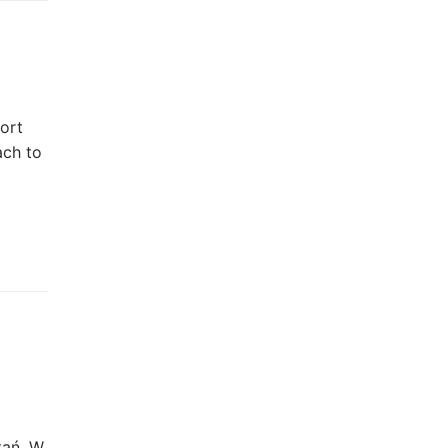
ort
ach to
tań. W