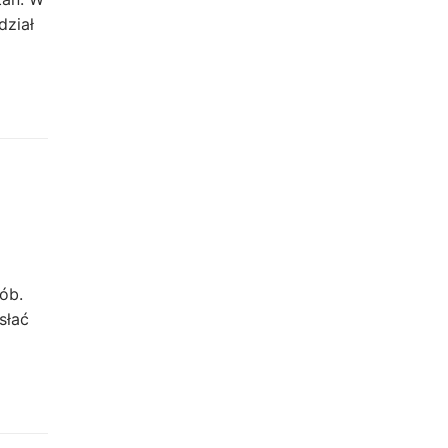
dział
ób.
słać