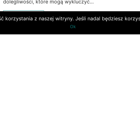
dolegliwości, które mogą wykluczyć…
READ MORE →
orzystania z naszej witryny. Jeśli nadal będziesz korzyst
Ok
Czego nie zabierać na lotnisko?
ADMIN
27 LISTOPADA, 2022
PARKING PYRZOWICE
Wszyscy pracownicy lotniska i linii lotniczych chcą w pełn
zadbać o bezpieczeństwo wszystkich pasażerów znajdu
się na terenie Pyrzowic. Dlatego na lotniskach panują pe
zasady, a pasażerowie…
READ MORE →
Pogoda, przez którą loty mogą być