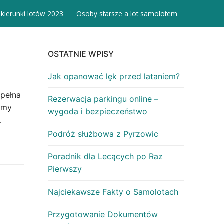
 kierunki lotów 2023
Osoby starsze a lot samolotem
OSTATNIE WPISY
Jak opanować lęk przed lataniem?
 pełna
Rezerwacja parkingu online –
emy
wygoda i bezpieczeństwo
…
Podróż służbowa z Pyrzowic
Poradnik dla Lecących po Raz
Pierwszy
Najciekawsze Fakty o Samolotach
Przygotowanie Dokumentów